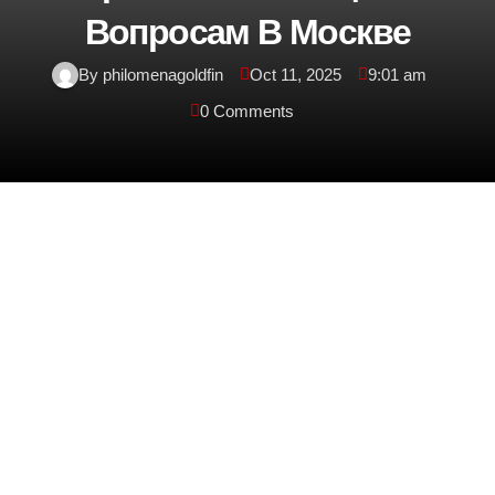
Вопросам В Москве
By philomenagoldfin
Oct 11, 2025
9:01 am
0 Comments
Вопросы, связанные с жильем, нередко
приводят к конфликтам между гражданами.
Обращение к квалифицированному юристу по
жилищным вопросам может существенно
облегчить решение множества проблем,
связанных с жильем. Среди таких вопросов