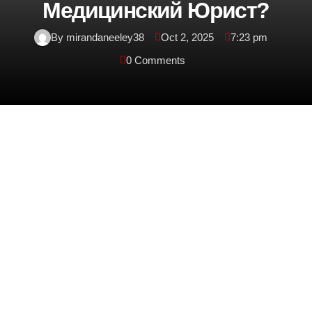
Медицинский Юрист?
By mirandaneeley38
Oct 2, 2025
7:23 pm
0 Comments
Медицинский юрист — это специалист,
который предоставляет
услуги в
юридические
области медицины и здравоохранения. Его
основная задача заключается в
прав и
защите
интересов клиентов, связанных с вопросами
медицинского обслуживания,
и
лечения