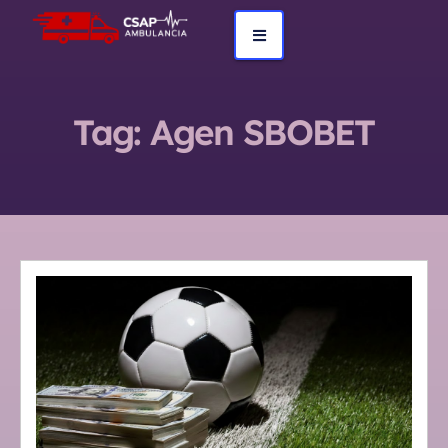
Tag:
Agen SBOBET