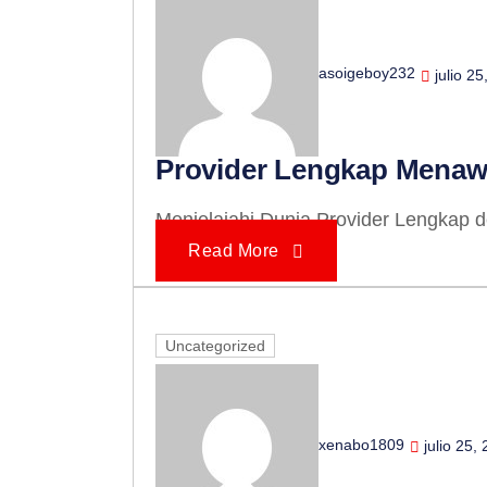
asoigeboy232
julio 25
Provider Lengkap Menaw
Menjelajahi Dunia Provider Lengkap 
Read More
Uncategorized
xenabo1809
julio 25,