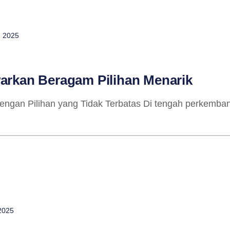
, 2025
arkan Beragam Pilihan Menarik
dengan Pilihan yang Tidak Terbatas Di tengah perkemb
 2025