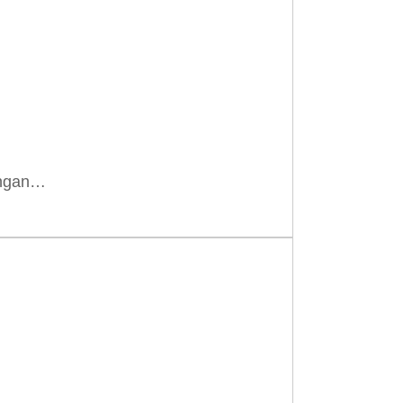
angan…