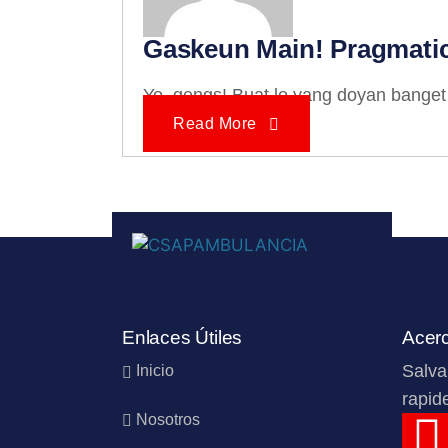
Gaskeun Main! Pragmatic
Yo, gengs! Buat lo yang doyan banget
Read More
Enlaces Útiles
Acer
Salva
Inicio
rapide
Nosotros