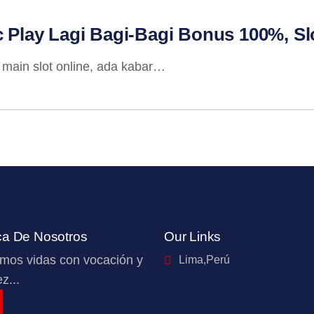
 Play Lagi Bagi-Bagi Bonus 100%, S
 main slot online, ada kabar…
ca De Nosotros
Our Links
mos vidas con vocación y
Lima,Perú
z...