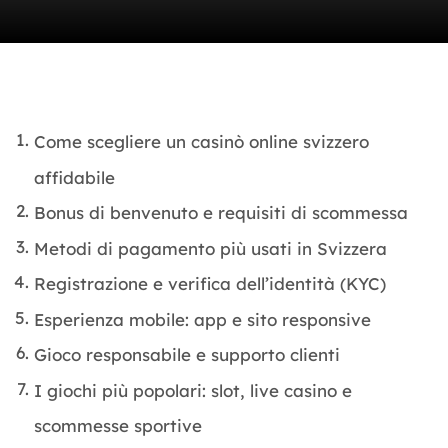
Come scegliere un casinò online svizzero
affidabile
Bonus di benvenuto e requisiti di scommessa
Metodi di pagamento più usati in Svizzera
Registrazione e verifica dell’identità (KYC)
Esperienza mobile: app e sito responsive
Gioco responsabile e supporto clienti
I giochi più popolari: slot, live casino e
scommesse sportive