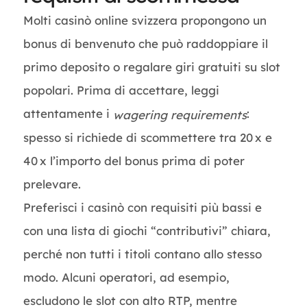
Molti casinò online svizzera propongono un
bonus di benvenuto che può raddoppiare il
primo deposito o regalare giri gratuiti su slot
popolari. Prima di accettare, leggi
attentamente i
:
wagering requirements
spesso si richiede di scommettere tra 20 x e
40 x l’importo del bonus prima di poter
prelevare.
Preferisci i casinò con requisiti più bassi e
con una lista di giochi “contributivi” chiara,
perché non tutti i titoli contano allo stesso
modo. Alcuni operatori, ad esempio,
escludono le slot con alto RTP, mentre