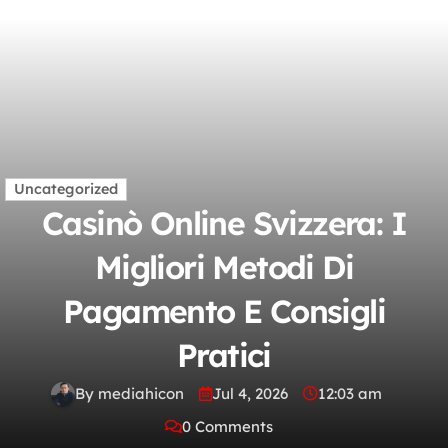
Uncategorized
Casinò Online Svizzera: I
Migliori Metodi Di
Pagamento E Consigli
Pratici
By mediahicon
Jul 4, 2026
12:03 am
0 Comments