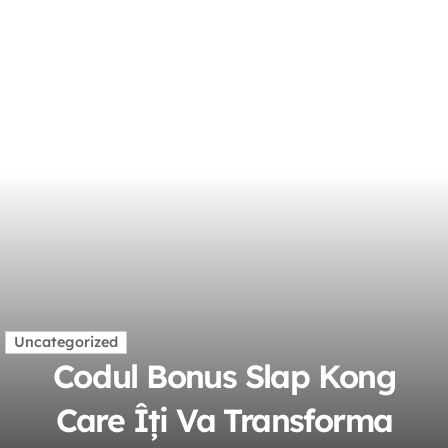
Uncategorized
Codul Bonus Slap Kong
Care Îți Va Transforma