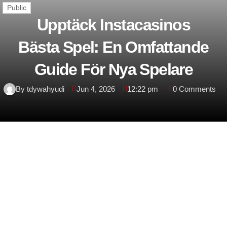
Public
Upptäck Instacasinos
Bästa Spel: En Omfattande
Guide För Nya Spelare
By tdywahyudi
Jun 4, 2026
12:22 pm
0 Comments
Välkommen till en djupgående guide om
spelupplevelsen på Instacasino, en av de mest
populära spelplattformarna idag. Här utforskar vi
de bästa spelen, strategier och tips för nya