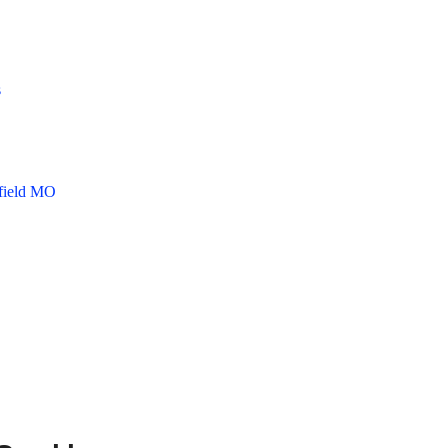
s
gfield MO