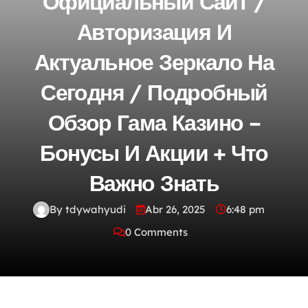
Официальный Сайт /
Авторизация И
Актуальное Зеркало На
Сегодня / Подробный
Обзор Гама Казино –
Бонусы И Акции + Что
Важно Знать
By tdywahyudi
Abr 26, 2025
6:48 pm
0 Comments