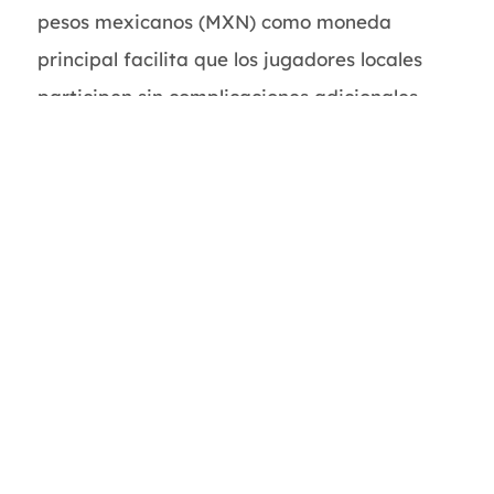
pesos mexicanos (MXN) como moneda
principal facilita que los jugadores locales
participen sin complicaciones adicionales.
La diversidad de juegos disponibles es uno
de los atractivos más destacados de BBRBet,
con opciones que van desde slots
innovadoras hasta emocionantes mesas de
ruleta y blackjack, así como un casino en vivo
que simula la experiencia de un verdadero
casino.
Cómo empezar con
BBRBet Casino
Iniciar tu aventura en BBRBet Casino es un