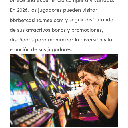
ofrece una experiencia completa y variada.
En 2026, los jugadores pueden visitar
y seguir disfrutando
bbrbetcasino.mex.com
de sus atractivos bonos y promociones,
diseñados para maximizar la diversión y la
emoción de sus jugadores.