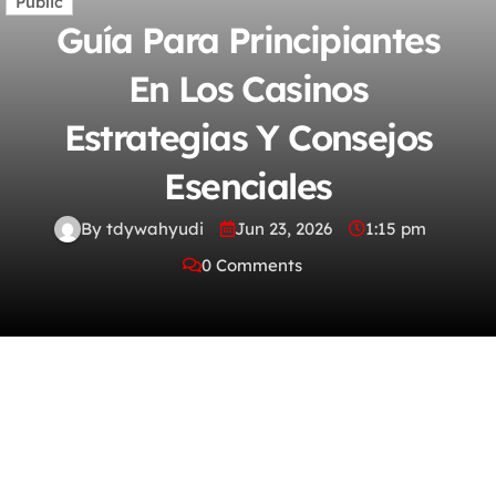
Public
Guía Para Principiantes
En Los Casinos
Estrategias Y Consejos
Esenciales
By tdywahyudi
Jun 23, 2026
1:15 pm
0 Comments
Guía para principiantes en los casinos
estrategias y consejos esenciales