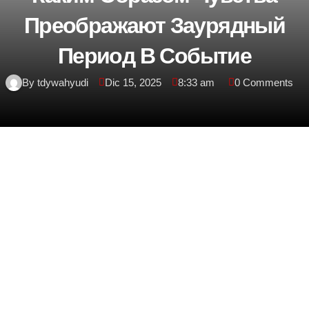
Преображают Заурядный
Период В Событие
By tdywahyudi
Dic 15, 2025
8:33 am
0 Comments
Каким образом чувства
преображают заурядный
период в событие
Любой временной период мы проживаем
большое количество отрезков времени, но