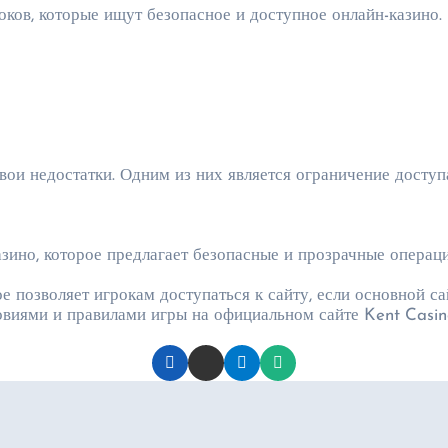
оков, которые ищут безопасное и доступное онлайн-казино.
свои недостатки. Одним из них является ограничение доступ
зино, которое предлагает безопасные и прозрачные операци
е позволяет игрокам доступаться к сайту, если основной са
виями и правилами игры на официальном сайте Kent Casino,