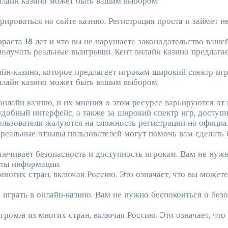
онлайн казино может быть вашим выбором.
рироваться на сайте казино. Регистрация проста и займет н
зраста 18 лет и что вы не нарушаете законодательство ваше
получать реальные выигрыши. Кент онлайн казино предлага
лайн-казино, которое предлагает игрокам широкий спектр и
онлайн казино может быть вашим выбором.
онлайн казино, и их мнения о этом ресурсе варьируются о
 удобный интерфейс, а также за широкий спектр игр, доступ
пользователи жалуются на сложность регистрации на офици
 реальные отзывы пользователей могут помочь вам сделать
спечивает безопасность и доступность игрокам. Вам не нужн
иты информации.
многих стран, включая Россию. Это означает, что вы можете
 играть в онлайн-казино. Вам не нужно беспокоиться о безо
гроков из многих стран, включая Россию. Это означает, что