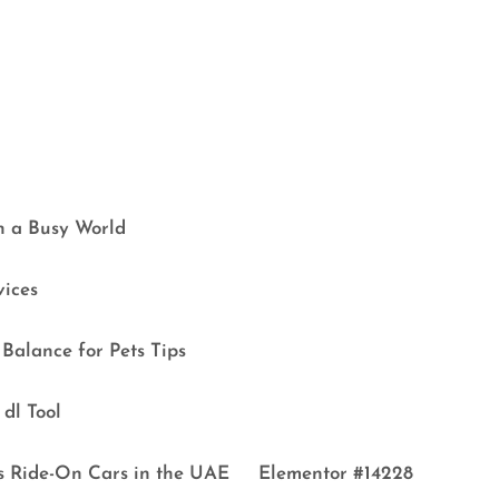
in a Busy World
vices
Balance for Pets Tips
dl Tool
s Ride-On Cars in the UAE
Elementor #14228