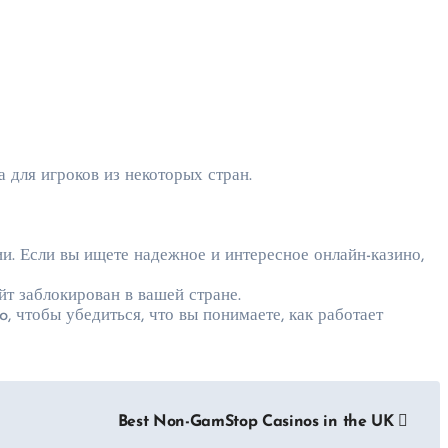
а для игроков из некоторых стран.
и. Если вы ищете надежное и интересное онлайн-казино,
йт заблокирован в вашей стране.
 чтобы убедиться, что вы понимаете, как работает
Best Non-GamStop Casinos in the UK