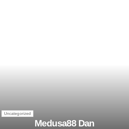
Uncategorized
Medusa88 Dan