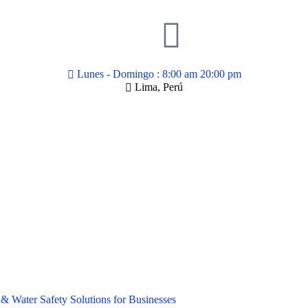
Lunes - Domingo : 8:00 am 20:00 pm
Lima, Perú
& Water Safety Solutions for Businesses