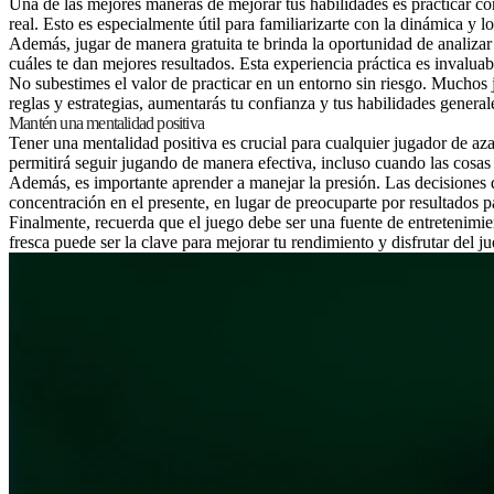
Una de las mejores maneras de mejorar tus habilidades es practicar co
real. Esto es especialmente útil para familiarizarte con la dinámica y l
Además, jugar de manera gratuita te brinda la oportunidad de analizar
cuáles te dan mejores resultados. Esta experiencia práctica es invaluabl
No subestimes el valor de practicar en un entorno sin riesgo. Muchos j
reglas y estrategias, aumentarás tu confianza y tus habilidades general
Mantén una mentalidad positiva
Tener una mentalidad positiva es crucial para cualquier jugador de azar.
permitirá seguir jugando de manera efectiva, incluso cuando las cosa
Además, es importante aprender a manejar la presión. Las decisiones 
concentración en el presente, en lugar de preocuparte por resultados pa
Finalmente, recuerda que el juego debe ser una fuente de entretenimie
fresca puede ser la clave para mejorar tu rendimiento y disfrutar del 