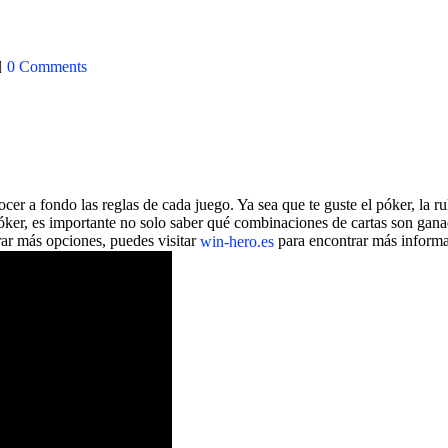
0 Comments
cer a fondo las reglas de cada juego. Ya sea que te guste el póker, la ru
 póker, es importante no solo saber qué combinaciones de cartas son gana
rar más opciones, puedes visitar
para encontrar más informa
win-hero.es