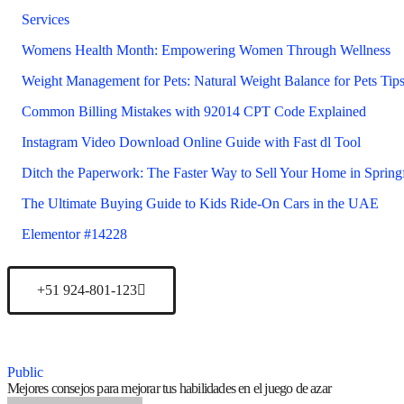
Services
Womens Health Month: Empowering Women Through Wellness
Weight Management for Pets: Natural Weight Balance for Pets Tip
Common Billing Mistakes with 92014 CPT Code Explained
Instagram Video Download Online Guide with Fast dl Tool
Ditch the Paperwork: The Faster Way to Sell Your Home in Sprin
The Ultimate Buying Guide to Kids Ride-On Cars in the UAE
Elementor #14228
+51 924-801-123
Public
Mejores consejos para mejorar tus habilidades en el juego de azar