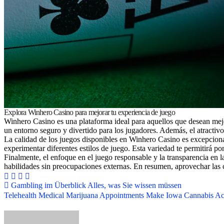
Explora Winhero Casino para mejorar tu experiencia de juego
Winhero Casino es una plataforma ideal para aquellos que desean mejor
un entorno seguro y divertido para los jugadores. Además, el atractiv
La calidad de los juegos disponibles en Winhero Casino es excepciona
experimentar diferentes estilos de juego. Esta variedad te permitirá pon
Finalmente, el enfoque en el juego responsable y la transparencia en 
habilidades sin preocupaciones externas. En resumen, aprovechar las ca
Gambling im Überblick Alles, was Sie wissen müssen
Telehealth Medical Marijuana Appointments Make Iowa Cannabis Ac