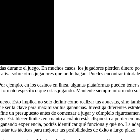
adas durante el juego. En muchos casos, los jugadores pierden dinero p
ficativa sobre otros jugadores que no lo hagan. Puedes encontrar tutoria
or ejemplo, en los casinos en línea, algunas plataformas pueden tener sus
 el formato específico que estás jugando. Mantente siempre informado so
juego. Esto implica no solo definir cómo realizar tus apuestas, sino ta
e ser la clave para maximizar tus ganancias. Investiga diferentes estrate
fine un presupuesto antes de comenzar a jugar y cúmplelo rigurosamente
uego. Establecer límites en cuanto a cuánto estás dispuesto a perder en u
 ganando experiencia, podrás identificar qué funciona y qué no. La adap
star tus tácticas para mejorar tus posibilidades de éxito a largo plazo.