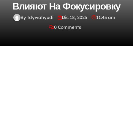
Влияют На Фокусировку
By tdywahyudi
Dic 18, 2025
11:43 am
0 Comments
Насколько переживания
влияют на фокусировку
Зависимость между настроением и
способностью к концентрации представляет
собой сложный механизм
, который
getx
определяет продуктивность нашей когнитивной