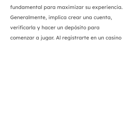
fundamental para maximizar su experiencia.
Generalmente, implica crear una cuenta,
verificarla y hacer un depósito para
comenzar a jugar. Al registrarte en un casino
como Pin Up, tendrás acceso a una variedad
de juegos y promociones que te permitirán
empezar con una ventaja.
La interfaz de usuario está diseñada para
ser intuitiva, y la mayoría de los casinos
ofrecen soporte al cliente para resolver
cualquier duda que puedas tener. Además,
los casinos en línea están regulados y utilizan
tecnología de encriptación para garantizar