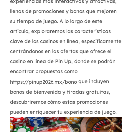
experiencias más interactivas y atractivas,
llenas de promociones y bonos que mejoren
su tiempo de juego. A lo largo de este
artículo, exploraremos las características
clave de los casinos en línea, específicamente
centrándonos en las ofertas que ofrece el
casino en línea de Pin Up, donde se podrán
encontrar propuestas como
que incluyen
https://pinup2026.mx/bono
bonos de bienvenida y tiradas gratuitas,
descubriremos cómo estas promociones
pueden enriquecer tu experiencia de juego.