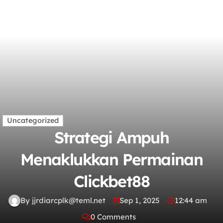
Uncategorized
Strategi Ampuh
Menaklukkan Permainan
Clickbet88
By jjrdiarcplk@teml.net
Sep 1, 2025
12:44 am
0 Comments