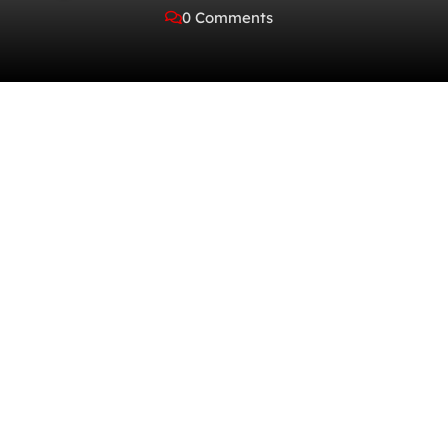
0 Comments
Inhoudsopgave
Wat is T 500 Peptide?
Voordelen van T 500 Peptide
Dosering van T 500 Peptide
Bijwerkingen van T 500 Peptide
Conclusie
Wat is T 500 Peptide?