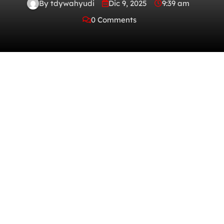
By tdywahyudi
Dic 9, 2025
9:39 am
0 Comments
В чем заключается то, как
приятные ощущения
взаимодействует с
чувством контроля
Личностная сущность построена таким
манером, что мы ощущаем уникальное
удовлетворение, когда воспринимаем себя