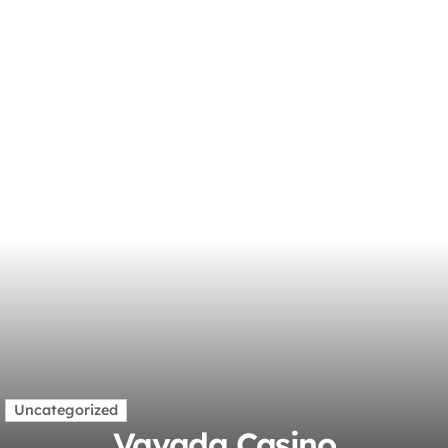
Uncategorized
Vavada Casino