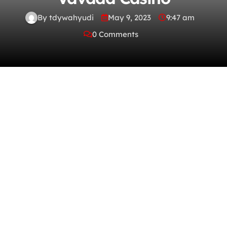
By tdywahyudi
May 9, 2023
9:47 am
0 Comments
img { width: 750px; } iframe.movie { width:
750px; height: 450px; }
Vavada казино
Ищете захватывающие развлечения и
возможность выигрыша?
Vavada казино
предлагает вам уникальный опыт игры с
лучшими бонусами и увлекательными играми.