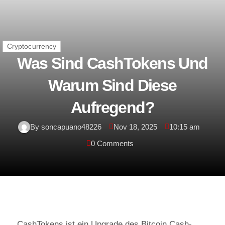
Cryptocurrency
Was Sind CashTokens Und
Warum Sind Diese
Aufregend?
By soncapuano48226
Nov 18, 2025
10:15 am
0 Comments
CashTokens ist ein Upgrade des Bitcoin Cash-