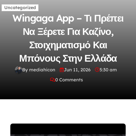
Uncategorized
Wingaga App – Τι Πρέπει
Να Ξέρετε Για Καζίνο,
Στοιχηματισμό Και
Μπόνους Στην Ελλάδα
By mediahicon
Jun 11, 2026
5:30 am
0 Comments