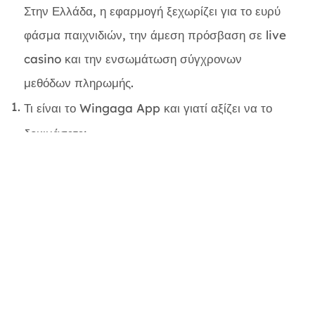
Στην Ελλάδα, η εφαρμογή ξεχωρίζει για το ευρύ
φάσμα παιχνιδιών, την άμεση πρόσβαση σε live
casino και την ενσωμάτωση σύγχρονων
μεθόδων πληρωμής.
Τι είναι το Wingaga App και γιατί αξίζει να το
δοκιμάσετε;
Πώς να κάνετε εγγραφή και επαλήθευση στο
Wingaga App
Μπόνους και προσφορές – Πώς να αξιοποιήσετε
το Welcome Bonus
Καταθέσεις και μέθοδοι πληρωμής – Πίνακας
σύγκρισης
Αναλήψεις: Ταχύτητα, όρια και διαδικασία