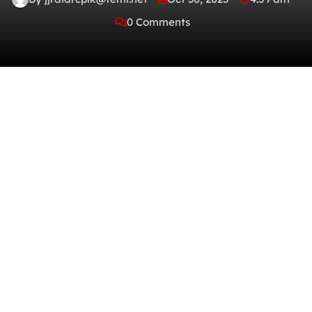
0 Comments
Apa Itu Roulette?
adalah salah satu permainan
Roulette
kasino paling ikonik dan paling digemari di
seluruh dunia. Dari kasino-kasino mewah di
Las Vegas hingga platform
roulette
yang bisa diakses lewat ponsel,
online
permainan ini selalu berhasil menarik
perhatian para penjudi. Dengan roda yang